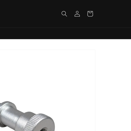
Log
Cart
in