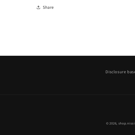
01
01
Share
三
三
脚
脚
を
を
オ
オ
ス
ス
ダ
ダ
ボ
ボ
ス
ス
タ
タ
Disclosure bas
ン
ン
ド
ド
に
に
変
変
え
え
る
る
オ
オ
© 2026,
shop.niss
ス
ス