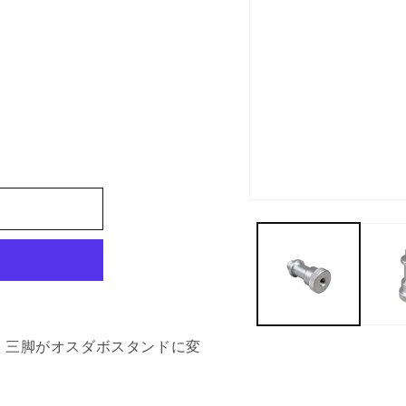
Open
media
1
in
modal
。三脚がオスダボスタンドに変
。