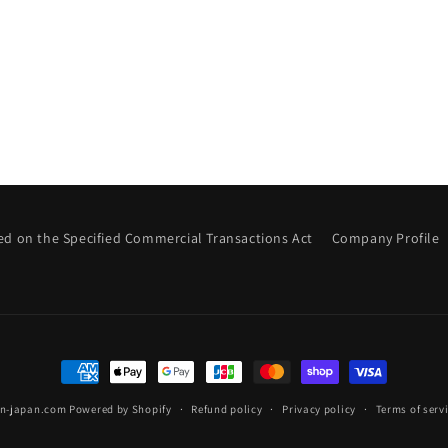
ed on the Specified Commercial Transactions Act
Company Profile
Payment
methods
in-japan.com
Powered by Shopify
Refund policy
Privacy policy
Terms of serv