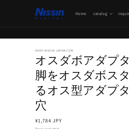
Skip to
content
Home
catalog
inqui
SHOP.NISSIN-JAPAN.COM
オスダボアダプター 
脚をオスダボス
るオス型アダプター 
穴
Regular
¥1,784 JPY
price
Taxes included.