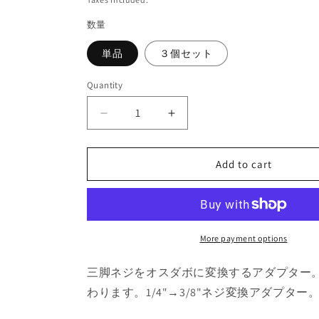
数量
単品
３個セット
Quantity
Decrease
Increase
quantity
quantity
for
for
Add to cart
オ
オ
ス
ス
ダ
ダ
ボ
ボ
ア
ア
More payment options
ダ
ダ
プ
プ
三脚ネジをオスダボに変換するアダプター
タ
タ
わります。1/4"→3/8"ネジ変換アダプター
ー
ー
AS-
AS-