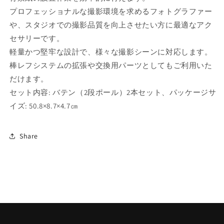
フ・
フ・
プロフェッショナルな撮影環境を求めるフォトグラファー
FLAT
FLAT
や、スタジオでの撮影品質を向上させたい方に最適なアク
背
背
セサリーです。
景
景
軽量かつ堅牢な設計で、様々な撮影シーンに対応します。
紙
紙
設
設
棒レフシステムの拡張や交換用パーツとしてもご利用いた
置
置
だけます。
用
用
セット内容: バテン（2段ポール）2本セット、パッケージサ
カ
カ
イズ: 50.8×8.7×4.7㎝
ー
ー
ボ
ボ
Share
ン
ン
製
製
2
2
段
段
ポ
ポ
ー
ー
ル
ル
サ
サ