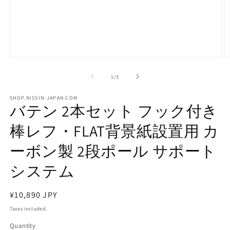
Open
O
media
m
1
2
of
1
/
3
in
in
modal
m
SHOP.NISSIN-JAPAN.COM
バテン 2本セット フック付き
棒レフ・FLAT背景紙設置用 カ
ーボン製 2段ポール サポート
システム
Regular
¥10,890 JPY
price
Taxes included.
Quantity