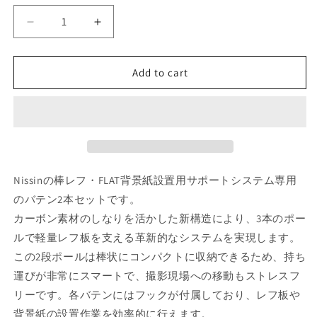
Decrease
Increase
quantity
quantity
for
for
Add to cart
バ
バ
テ
テ
ン
ン
2
2
本
本
セ
セ
ッ
ッ
Nissinの棒レフ・FLAT背景紙設置用サポートシステム専用
ト
ト
のバテン2本セットです。
フ
フ
カーボン素材のしなりを活かした新構造により、3本のポー
ッ
ッ
ルで軽量レフ板を支える革新的なシステムを実現します。
ク
ク
この2段ポールは棒状にコンパクトに収納できるため、持ち
付
付
き
き
運びが非常にスマートで、撮影現場への移動もストレスフ
棒
棒
リーです。各バテンにはフックが付属しており、レフ板や
レ
レ
背景紙の設置作業を効率的に行えます。