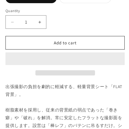
sold
out
or
Quantity
unavailable
Decrease
Increase
quantity
quantity
for
for
FLAT
FLAT
Add to cart
背
背
景
景
ホ
ホ
ワ
ワ
イ
イ
ト
ト
出張撮影の負担を劇的に軽減する、軽量背景シート「FLAT
背
背
背景」。
景
景
シ
シ
樹脂素材を採用し、従来の背景紙の弱点であった「巻き
ー
ー
癖」や「破れ」を解消。常に安定したフラットな撮影面を
ト
ト
撮
撮
提供します。設営は「棒レフ」のバテンに吊るすだけ。シ