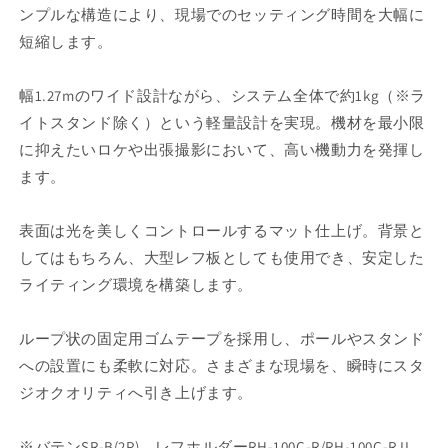
影
影
ンプルな構造により、現場でのセッティング時間を大幅に
用
用
短縮します。
マ
マ
ッ
ッ
幅1.27mのワイド設計ながら、システム全体で約1kg（※ラ
ト
ト
イトスタンド除く）という軽量設計を実現。機材を最小限
樹
樹
に抑えたいロケや出張撮影において、高い機動力を発揮し
脂
脂
ます。
製
製
軽
軽
量
量
表面は光を美しくコントロールするマット仕上げ。背景と
大
大
してはもちろん、大型レフ板としても使用でき、安定した
型
型
ライティング環境を構築します。
レ
レ
フ
フ
ループ状の固定用ゴムテープを採用し、ポールやスタンド
への設置にも柔軟に対応。さまざまな現場を、瞬時にスタ
ジオクオリティへ引き上げます。
※バテンSR-B(2P)、レフホルダーRH-100C-R/RH-100C-R II、