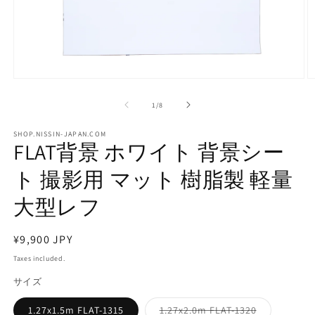
Open
O
media
m
1
2
of
1
/
8
in
in
modal
m
SHOP.NISSIN-JAPAN.COM
FLAT背景 ホワイト 背景シー
ト 撮影用 マット 樹脂製 軽量
大型レフ
Regular
¥9,900 JPY
price
Taxes included.
サイズ
Variant
1.27x1.5m FLAT-1315
1.27x2.0m FLAT-1320