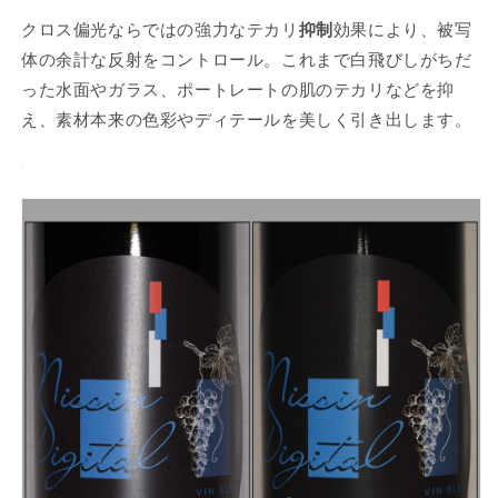
学
学
クロス偏光ならではの強力なテカリ
抑制
効果により、被写
ガ
ガ
ラ
ラ
体の余計な反射をコントロール。これまで白飛びしがちだ
ス
ス
った水面やガラス、ポートレートの肌のテカリなどを抑
製
製
え、素材本来の色彩やディテールを美しく引き出します。
C-
C-
PL
PL
レ
レ
ン
ン
ズ
ズ
用
用
フ
フ
ィ
ィ
ル
ル
タ
タ
ー
ー
採
採
用
用
／
／