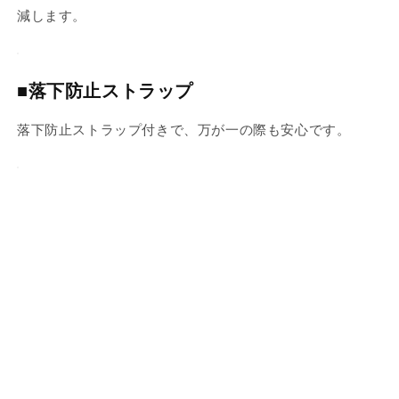
制・
制・
減します。
質
質
感
感
再
再
■落下防止ストラップ
現
現
落下防止ストラップ付きで、万が一の際も安心です。