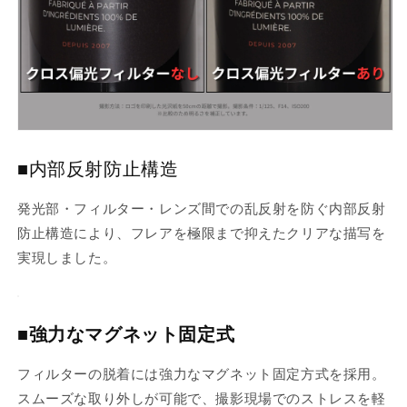
内
内
部
部
反
反
射
射
防
防
止
止
構
構
造・
造・
■内部反射防止構造
マ
マ
グ
グ
発光部・フィルター・レンズ間での乱反射を防ぐ内部反射
ネ
ネ
防止構造により、フレアを極限まで抑えたクリアな描写を
ッ
ッ
実現しました。
ト
ト
固
固
定・
定・
■強力なマグネット固定式
テ
テ
カ
カ
フィルターの脱着には強力なマグネット固定方式を採用。
リ
リ
スムーズな取り外しが可能で、撮影現場でのストレスを軽
抑
抑