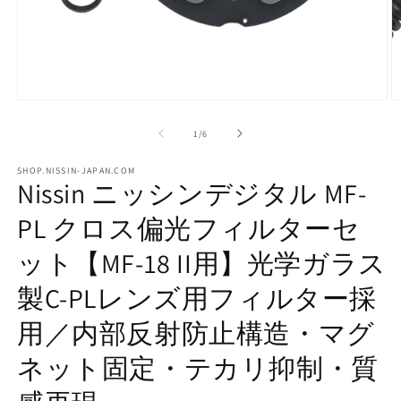
Open
O
media
m
1
2
of
1
/
6
in
in
modal
m
SHOP.NISSIN-JAPAN.COM
Nissin ニッシンデジタル MF-
PL クロス偏光フィルターセ
ット【MF-18 II用】光学ガラス
製C-PLレンズ用フィルター採
用／内部反射防止構造・マグ
ネット固定・テカリ抑制・質