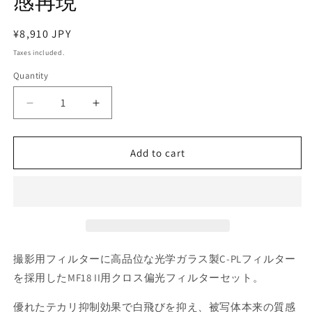
感再現
Regular
¥8,910 JPY
price
Taxes included.
Quantity
Decrease
Increase
quantity
quantity
for
for
Nissin
Nissin
Add to cart
ニ
ニ
ッ
ッ
シ
シ
ン
ン
デ
デ
ジ
ジ
撮影用フィルターに高品位な光学ガラス製C-PLフィルター
タ
タ
を採用したMF18 II用クロス偏光フィルターセット。
ル
ル
MF-
MF-
優れたテカリ抑制効果で白飛びを抑え、被写体本来の質感