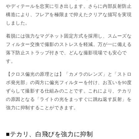
PL
PL
やディテールを忠実に引き出します。さらに内部反射防止
ク
ク
構造により、フレアを極限まで抑えたクリアな描写を実現
ロ
ロ
しました。
ス
ス
偏
偏
着脱には強力なマグネット固定方式を採用し、スムーズな
光
光
フィルター交換で撮影のストレスを軽減。万が一に備える
フ
フ
落下防止ストラップ付きで、どんな撮影現場でも安心で
ィ
ィ
ル
ル
す。
タ
タ
【クロス偏光の原理とは】「カメラのレンズ」と「ストロ
ー
ー
ボ発光部」の両方に偏光フィルターを付け、お互いを90度
セ
セ
ッ
ッ
ずらして撮影する仕組みのことです。これにより、テカリ
ト
ト
の原因となる「ライトの光をまっすぐに跳ね返す反射」を
【MF-
【MF-
強力に抑制することができます。
18
18
II
II
用】
用】
■テカリ、白飛びを強力に抑制
光
光